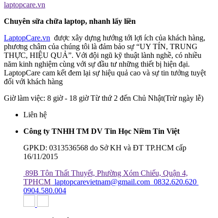
laptopcare.vn
Chuyên sữa chữa laptop, nhanh lấy liền
LaptopCare.vn
được xây dựng hướng tới lợi ích của khách hàng,
phương châm của chúng tôi là đảm bảo sự “UY TÍN, TRUNG
THỰC, HIỆU QUẢ”. Với đội ngũ kỹ thuật lành nghề, có nhiều
năm kinh nghiệm cùng với sự đầu tư những thiết bị hiện đại.
LaptopCare cam kết đem lại sự hiệu quả cao và sự tin tưởng tuyệt
đối với khách hàng
Giờ làm việc: 8 giờ - 18 giờ Từ thứ 2 đến Chủ Nhật(Trừ ngày lễ)
Liên hệ
Công ty TNHH TM DV Tin Học Niềm Tin Việt
GPKD: 0313536568 do Sở KH và ĐT TP.HCM cấp
16/11/2015
89B Tôn Thất Thuyết, Phường Xóm Chiếu, Quận 4,
TPHCM
laptopcarevietnam@gmail.com
0832.620.620
0904.580.004