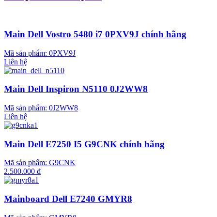
Main Dell Vostro 5480 i7 0PXV9J chính hãng
Mã sản phẩm:
0PXV9J
Liên hệ
Main Dell Inspiron N5110 0J2WW8
Mã sản phẩm:
0J2WW8
Liên hệ
Main Dell E7250 I5 G9CNK chính hãng
Mã sản phẩm:
G9CNK
2.500.000 đ
Mainboard Dell E7240 GMYR8