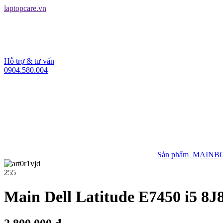
laptopcare.vn
Hỗ trợ & tư vấn
0904.580.004
Sản phẩm
MAINBO
255
Main Dell Latitude E7450 i5 8