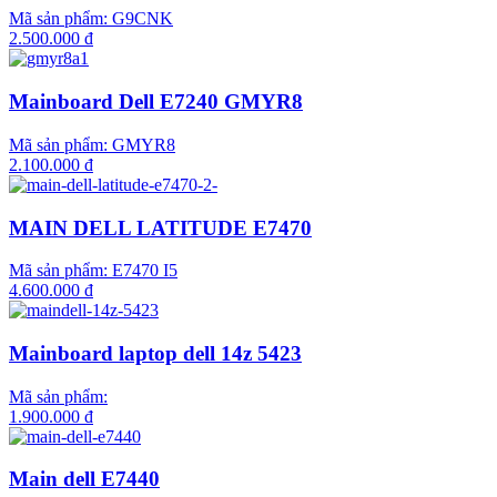
Mã sản phẩm:
G9CNK
2.500.000 đ
Mainboard Dell E7240 GMYR8
Mã sản phẩm:
GMYR8
2.100.000 đ
MAIN DELL LATITUDE E7470
Mã sản phẩm:
E7470 I5
4.600.000 đ
Mainboard laptop dell 14z 5423
Mã sản phẩm:
1.900.000 đ
Main dell E7440