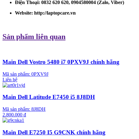
Điện Thoại: 0832 620 620, 0904580004 (Zalo, Viber)
Website:
http://laptopcare.vn
Sản phẩm liên quan
Main Dell Vostro 5480 i7 0PXV9J chính hãng
Mã sản phẩm:
0PXV9J
Liên hệ
Main Dell Latitude E7450 i5 8J8DH
Mã sản phẩm:
8J8DH
2.800.000 đ
Main Dell E7250 I5 G9CNK chính hãng