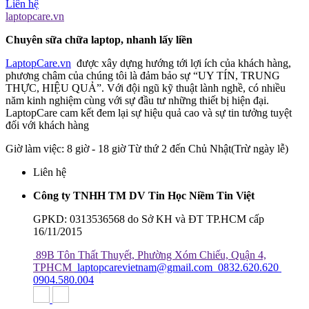
Liên hệ
laptopcare.vn
Chuyên sữa chữa laptop, nhanh lấy liền
LaptopCare.vn
được xây dựng hướng tới lợi ích của khách hàng,
phương châm của chúng tôi là đảm bảo sự “UY TÍN, TRUNG
THỰC, HIỆU QUẢ”. Với đội ngũ kỹ thuật lành nghề, có nhiều
năm kinh nghiệm cùng với sự đầu tư những thiết bị hiện đại.
LaptopCare cam kết đem lại sự hiệu quả cao và sự tin tưởng tuyệt
đối với khách hàng
Giờ làm việc: 8 giờ - 18 giờ Từ thứ 2 đến Chủ Nhật(Trừ ngày lễ)
Liên hệ
Công ty TNHH TM DV Tin Học Niềm Tin Việt
GPKD: 0313536568 do Sở KH và ĐT TP.HCM cấp
16/11/2015
89B Tôn Thất Thuyết, Phường Xóm Chiếu, Quận 4,
TPHCM
laptopcarevietnam@gmail.com
0832.620.620
0904.580.004