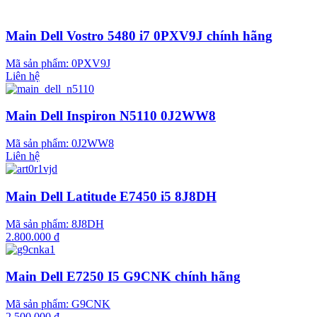
Main Dell Vostro 5480 i7 0PXV9J chính hãng
Mã sản phẩm:
0PXV9J
Liên hệ
Main Dell Inspiron N5110 0J2WW8
Mã sản phẩm:
0J2WW8
Liên hệ
Main Dell Latitude E7450 i5 8J8DH
Mã sản phẩm:
8J8DH
2.800.000 đ
Main Dell E7250 I5 G9CNK chính hãng
Mã sản phẩm:
G9CNK
2.500.000 đ