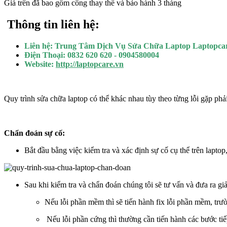
Giá trên đã bao gồm công thay thế và bảo hành 3 tháng
Thông tin liên hệ:
Liên hệ: Trung Tâm Dịch Vụ Sửa Chữa Laptop Laptopca
Điện Thoại: 0832 620 620 - 0904580004
Website:
http://laptopcare.vn
Quy trình sửa chữa laptop có thể khác nhau tùy theo từng lỗi gặp phả
Chẩn đoán sự cố:
Bắt đầu bằng việc kiểm tra và xác định sự cố cụ thể trên lapto
Sau khi kiểm tra và chẩn đoán chúng tôi sẽ tư vấn và đưa ra g
Nếu lỗi phần mềm thì sẽ tiến hành fix lỗi phần mềm, trư
Nếu lỗi phần cứng thì thường cần tiến hành các bước tiế