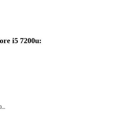
ore i5 7200u:
...