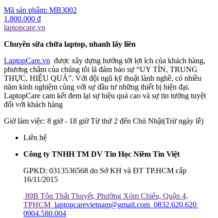
Mã sản phẩm:
MB3002
1.800.000 đ
laptopcare.vn
Chuyên sữa chữa laptop, nhanh lấy liền
LaptopCare.vn
được xây dựng hướng tới lợi ích của khách hàng,
phương châm của chúng tôi là đảm bảo sự “UY TÍN, TRUNG
THỰC, HIỆU QUẢ”. Với đội ngũ kỹ thuật lành nghề, có nhiều
năm kinh nghiệm cùng với sự đầu tư những thiết bị hiện đại.
LaptopCare cam kết đem lại sự hiệu quả cao và sự tin tưởng tuyệt
đối với khách hàng
Giờ làm việc: 8 giờ - 18 giờ Từ thứ 2 đến Chủ Nhật(Trừ ngày lễ)
Liên hệ
Công ty TNHH TM DV Tin Học Niềm Tin Việt
GPKD: 0313536568 do Sở KH và ĐT TP.HCM cấp
16/11/2015
89B Tôn Thất Thuyết, Phường Xóm Chiếu, Quận 4,
TPHCM
laptopcarevietnam@gmail.com
0832.620.620
0904.580.004