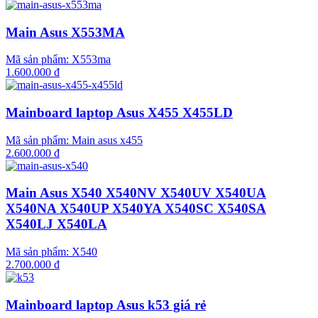
Main Asus X553MA
Mã sản phẩm:
X553ma
1.600.000 đ
Mainboard laptop Asus X455 X455LD
Mã sản phẩm:
Main asus x455
2.600.000 đ
Main Asus X540 X540NV X540UV X540UA
X540NA X540UP X540YA X540SC X540SA
X540LJ X540LA
Mã sản phẩm:
X540
2.700.000 đ
Mainboard laptop Asus k53 giá rẻ