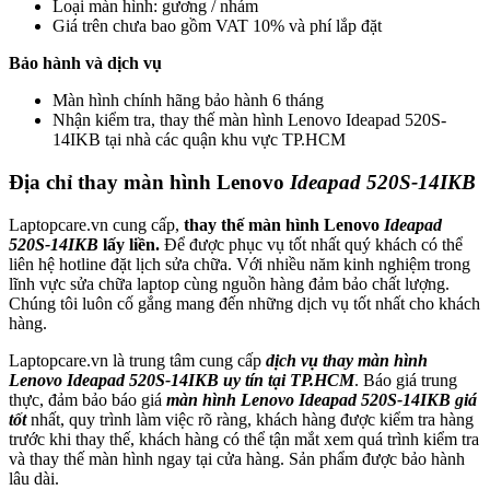
Loại màn hình: gương / nhám
Giá trên chưa bao gồm VAT 10% và phí lắp đặt
Bảo hành và dịch vụ
Màn hình chính hãng bảo hành 6 tháng
Nhận kiểm tra, thay thế màn hình Lenovo Ideapad 520S-
14IKB tại nhà các quận khu vực TP.HCM
Địa chỉ thay màn hình Lenovo
Ideapad 520S-14IKB
Laptopcare.vn cung cấp,
thay thế màn hình Lenovo
Ideapad
520S-14IKB
lấy liền.
Để được phục vụ tốt nhất quý khách có thể
liên hệ hotline đặt lịch sửa chữa. Với nhiều năm kinh nghiệm trong
lĩnh vực sửa chữa laptop cùng nguồn hàng đảm bảo chất lượng.
Chúng tôi luôn cố gắng mang đến những dịch vụ tốt nhất cho khách
hàng.
Laptopcare.vn là trung tâm cung cấp
dịch vụ thay màn hình
Lenovo Ideapad 520S-14IKB uy tín tại TP.HCM
. Báo giá trung
thực, đảm bảo báo giá
màn hình Lenovo Ideapad 520S-14IKB giá
tốt
nhất, quy trình làm việc rõ ràng, khách hàng được kiểm tra hàng
trước khi thay thế, khách hàng có thể tận mắt xem quá trình kiểm tra
và thay thế màn hình ngay tại cửa hàng. Sản phẩm được bảo hành
lâu dài.