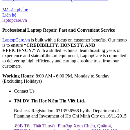
Mã sản phẩm:
Liên hệ
laptopcare.vn
Professional Laptop Repair, Fast and Convenient Service
LaptopCare.vn
is built with a focus on customer benefits. Our motto
is to ensure
“CREDIBILITY, HONESTY, AND
EFFICIENCY.”
With a skilled technical team boasting years of
experience and state-of-the-art equipment, LaptopCare is committed
to delivering high efficiency and earning absolute trust from our
customers.
Working Hours:
8:00 AM - 6:00 PM, Monday to Sunday
(Excluding Holidays)
Contact Us
TM DV Tin Học Niềm Tin Việt Ltd.
Business Registration: 0313536568 by the Department of
Planning and Investment of Ho Chi Minh City on 16/11/2015
89B Tôn Thất Thuyết, Phường Xóm Chiếu, Quận 4,