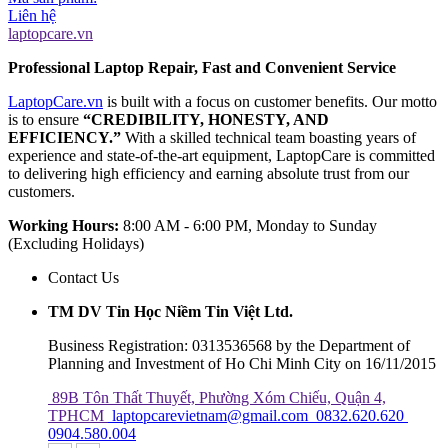
Liên hệ
laptopcare.vn
Professional Laptop Repair, Fast and Convenient Service
LaptopCare.vn
is built with a focus on customer benefits. Our motto
is to ensure
“CREDIBILITY, HONESTY, AND
EFFICIENCY.”
With a skilled technical team boasting years of
experience and state-of-the-art equipment, LaptopCare is committed
to delivering high efficiency and earning absolute trust from our
customers.
Working Hours:
8:00 AM - 6:00 PM, Monday to Sunday
(Excluding Holidays)
Contact Us
TM DV Tin Học Niềm Tin Việt Ltd.
Business Registration: 0313536568 by the Department of
Planning and Investment of Ho Chi Minh City on 16/11/2015
89B Tôn Thất Thuyết, Phường Xóm Chiếu, Quận 4,
TPHCM
laptopcarevietnam@gmail.com
0832.620.620
0904.580.004