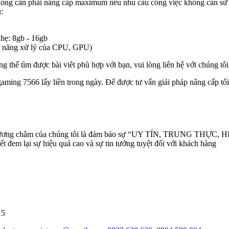
ng cần phải nâng cấp maximum nếu nhu cầu công việc không cần sử d
:
hẹ: 8gb - 16gb
hả năng xử lý của CPU, GPU)
 thể tìm được bài viêt phù hợp với bạn, vui lòng liên hệ với chúng tô
ing 7566 lấy liền trong ngày. Để được tư vấn giải pháp nâng cấp tối
phương châm của chúng tôi là đảm bảo sự “UY TÍN, TRUNG THỰC, HIỆ
t đem lại sự hiệu quả cao và sự tin tưởng tuyệt đối với khách hàng
15