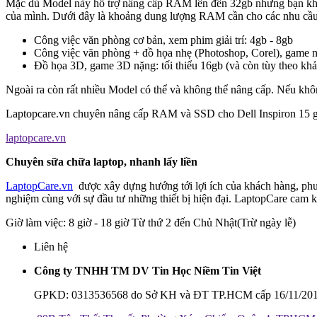
Mặc dù Model này hỗ trợ nâng cấp RAM lên đến 32gb nhưng bạn khô
của mình. Dưới đây là khoảng dung lượng RAM cần cho các nhu cầu
Công việc văn phòng cơ bản, xem phim giải trí: 4gb - 8gb
Công việc văn phòng + đồ họa nhẹ (Photoshop, Corel), game n
Đồ họa 3D, game 3D nặng: tối thiểu 16gb (và còn tùy theo k
Ngoài ra còn rất nhiều Model có thể và không thể nâng cấp. Nếu không
Laptopcare.vn chuyên nâng cấp RAM và SSD cho Dell Inspiron 15 gam
laptopcare.vn
Chuyên sữa chữa laptop, nhanh lấy liền
LaptopCare.vn
được xây dựng hướng tới lợi ích của khách hàng, 
nghiệm cùng với sự đầu tư những thiết bị hiện đại. LaptopCare cam kế
Giờ làm việc: 8 giờ - 18 giờ Từ thứ 2 đến Chủ Nhật(Trừ ngày lễ)
Liên hệ
Công ty TNHH TM DV Tin Học Niềm Tin Việt
GPKD: 0313536568 do Sở KH và ĐT TP.HCM cấp 16/11/20