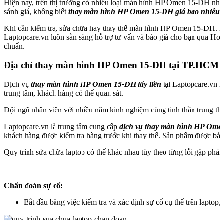
Hiện nay, trên thị trường có nhiều loại màn hình HP Omen 15-DH như
sánh giá, không biết
thay màn hình HP Omen 15-DH giá bao nhiêu
Khi cần kiểm tra, sửa chữa hay thay thế màn hình HP Omen 15-DH. Bạ
Laptopcare.vn luôn sẵn sàng hỗ trợ tư vấn và báo giá cho bạn qua H
chuẩn.
Địa chỉ thay màn hình HP Omen 15-DH tại TP.HCM
Dịch vụ
thay màn hình HP Omen 15-DH lấy liền
tại Laptopcare.vn 
trung tâm, khách hàng có thể quan sát.
Đội ngũ nhân viên với nhiều năm kinh nghiệm cùng tinh thần trung thự
Laptopcare.vn là trung tâm cung cấp
dịch vụ thay màn hình HP Om
khách hàng được kiểm tra hàng trước khi thay thế. Sản phẩm được bả
Quy trình sửa chữa laptop có thể khác nhau tùy theo từng lỗi gặp phả
Chẩn đoán sự cố:
Bắt đầu bằng việc kiểm tra và xác định sự cố cụ thể trên lapto