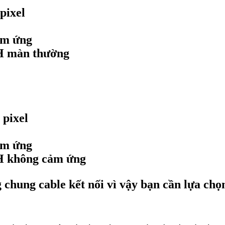
pixel
ảm ứng
H màn thường
 pixel
ảm ứng
H không cảm ứng
 chung cable kết nối vì vậy bạn cần lựa chọ