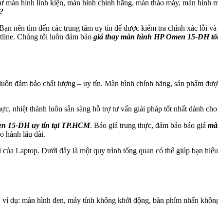
 màn hình linh kiện, màn hình chính hãng, màn tháo máy, màn hình mớ
?
n nên tìm đến các trung tâm uy tín để được kiểm tra chính xác lỗi và
otline. Chúng tôi luôn đảm bảo
giá thay màn hình HP Omen 15-DH tố
luôn đảm bảo chất lượng – uy tín. Màn hình chính hãng, sản phẩm được k
c, nhiệt thành luôn sẵn sàng hỗ trợ tư vấn giải pháp tốt nhất dành cho
en 15-DH uy tín tại TP.HCM
. Báo giá trung thực, đảm bảo báo giá
mà
o hành lâu dài.
i của Laptop. Dưới đây là một quy trình tổng quan có thể giúp bạn hiểu
p, ví dụ: màn hình đen, máy tính không khởi động, bàn phím nhấn không 