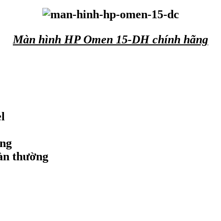
Màn hình HP Omen 15-DH chính hãng
l
ứng
àn thường