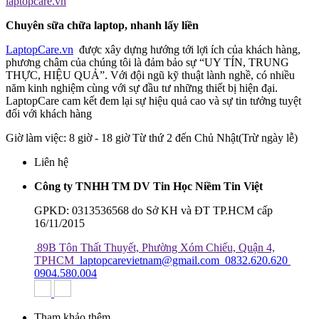
laptopcare.vn
Chuyên sữa chữa laptop, nhanh lấy liền
LaptopCare.vn
được xây dựng hướng tới lợi ích của khách hàng,
phương châm của chúng tôi là đảm bảo sự “UY TÍN, TRUNG
THỰC, HIỆU QUẢ”. Với đội ngũ kỹ thuật lành nghề, có nhiều
năm kinh nghiệm cùng với sự đầu tư những thiết bị hiện đại.
LaptopCare cam kết đem lại sự hiệu quả cao và sự tin tưởng tuyệt
đối với khách hàng
Giờ làm việc: 8 giờ - 18 giờ Từ thứ 2 đến Chủ Nhật(Trừ ngày lễ)
Liên hệ
Công ty TNHH TM DV Tin Học Niềm Tin Việt
GPKD: 0313536568 do Sở KH và ĐT TP.HCM cấp
16/11/2015
89B Tôn Thất Thuyết, Phường Xóm Chiếu, Quận 4,
TPHCM
laptopcarevietnam@gmail.com
0832.620.620
0904.580.004
Tham khảo thêm