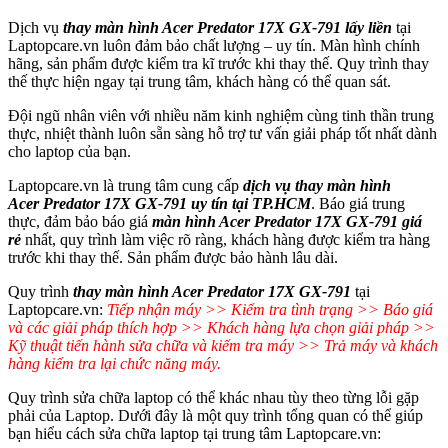
Dịch vụ
thay màn hình Acer
Predator 17X GX-791
lấy liền
tại
Laptopcare.vn luôn đảm bảo chất lượng – uy tín. Màn hình chính
hãng, sản phẩm được kiểm tra kĩ trước khi thay thế. Quy trình thay
thế thực hiện ngay tại trung tâm, khách hàng có thể quan sát.
Đội ngũ nhân viên với nhiều năm kinh nghiệm cùng tinh thần trung
thực, nhiệt thành luôn sẵn sàng hỗ trợ tư vấn giải pháp tốt nhất dành
cho laptop của bạn.
Laptopcare.vn là trung tâm cung cấp
dịch vụ thay màn hình
Acer
Predator 17X GX-791
uy tín tại TP.HCM
. Báo giá trung
thực, đảm bảo báo giá
màn hình Acer
Predator 17X GX-791
giá
rẻ
nhất, quy trình làm việc rõ ràng, khách hàng được kiểm tra hàng
trước khi thay thế. Sản phẩm được bảo hành lâu dài.
Quy trình
thay màn hình Acer Predator 17X GX-791
tại
Laptopcare.vn:
Tiếp nhận máy >> Kiểm tra tình trạng >> Báo giá
và các giải pháp thích hợp >> Khách hàng lựa chọn giải pháp >>
Kỹ thuật tiến hành sửa chữa và kiểm tra máy >> Trả máy và khách
hàng kiểm tra lại chức năng máy.
Quy trình sửa chữa laptop có thể khác nhau tùy theo từng lỗi gặp
phải của Laptop. Dưới đây là một quy trình tổng quan có thể giúp
bạn hiểu cách sửa chữa laptop tại trung tâm Laptopcare.vn: