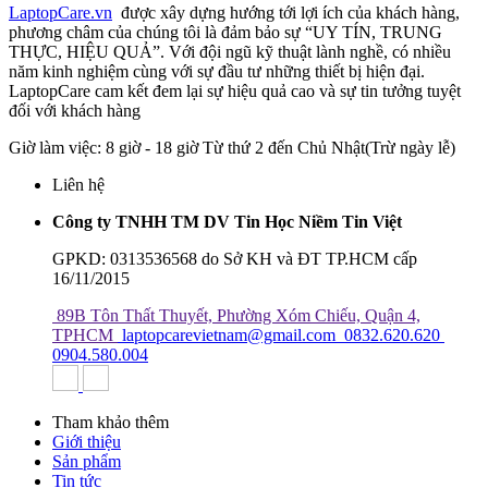
LaptopCare.vn
được xây dựng hướng tới lợi ích của khách hàng,
phương châm của chúng tôi là đảm bảo sự “UY TÍN, TRUNG
THỰC, HIỆU QUẢ”. Với đội ngũ kỹ thuật lành nghề, có nhiều
năm kinh nghiệm cùng với sự đầu tư những thiết bị hiện đại.
LaptopCare cam kết đem lại sự hiệu quả cao và sự tin tưởng tuyệt
đối với khách hàng
Giờ làm việc: 8 giờ - 18 giờ Từ thứ 2 đến Chủ Nhật(Trừ ngày lễ)
Liên hệ
Công ty TNHH TM DV Tin Học Niềm Tin Việt
GPKD: 0313536568 do Sở KH và ĐT TP.HCM cấp
16/11/2015
89B Tôn Thất Thuyết, Phường Xóm Chiếu, Quận 4,
TPHCM
laptopcarevietnam@gmail.com
0832.620.620
0904.580.004
Tham khảo thêm
Giới thiệu
Sản phẩm
Tin tức