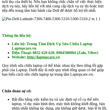
tuổi thọ của thiết bị. Nếu bạn không chắc chắn về việc thực hiện
dịch vụ này, hãy liên hệ với nhà cung cấp dịch vụ uy tín hoặc trực
tiếp đến trung tâm bảo hành của Dell để được hỗ trợ tốt nhất.
Thông tin liên hệ:
Liên hệ: Trung Tâm Dịch Vụ Sửa Chữa Laptop
Laptopcare.vn
Điện Thoại: 0832 620 620, 0904580004 (Zalo, Viber)
Website:
http://laptopcare.v
n
Quy trình sửa chữa laptop có thể khác nhau tùy theo từng lỗi gặp
phải của Laptop. Dưới đây là một quy trình tổng quan có thể giúp
bạn hiểu cách sửa chữa laptop tại trung tâm Laptopcare.vn:
Chẩn đoán sự cố:
Bắt đầu bằng việc kiểm tra và xác định sự cố cụ thể trên
laptop, ví dụ: màn hình đen, máy tính không khởi động, bàn
phím nhấn không tác dụng, pin không giữ được, bản lề bị lỗi,