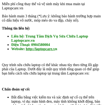
Miễn phí công thay thế và vệ sinh máy khi mua main tại
Laptopcare.vn
Bảo hành main 3 tháng (*Lưu ý: không bảo hành trường hợp main
có dấu hiệu vô nước, móp méo do va đập, cháy nổ).
Thông tin liên hệ:
Liên hệ: Trung Tâm Dịch Vụ Sửa Chữa Laptop
Laptopcare.vn
Điện Thoại: 0904580004
Website:
http://laptopcare.v
n
Quy trình sửa chữa laptop có thể khác nhau tùy theo từng lỗi gặp
phải của Laptop. Dưới đây là một quy trình tổng quan có thể giúp
bạn hiểu cách sửa chữa laptop tại trung tâm Laptopcare.vn:
Chẩn đoán sự cố:
Bắt đầu bằng việc kiểm tra và xác định sự cố cụ thể trên
laptop, ví dụ: màn hình đen, máy tính không khởi động, bàn