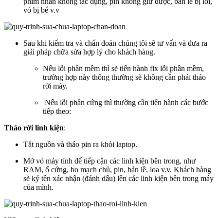
phím nhấn không tác dụng, pin không giữ được, bản lề bị lỗi,
vỏ bị bể v.v
Sau khi kiểm tra và chẩn đoán chúng tôi sẽ tư vấn và đưa ra
giải pháp chữa sửa hợp lý cho khách hàng.
Nếu lỗi phần mềm thì sẽ tiến hành fix lỗi phần mềm,
trường hợp này thông thường sẽ không cần phải tháo
rời máy.
Nếu lỗi phần cứng thì thường cần tiến hành các bước
tiếp theo:
Tháo rời linh kiện
:
Tắt nguồn và tháo pin ra khỏi laptop.
Mở vỏ máy tính để tiếp cận các linh kiện bên trong, như
RAM, ổ cứng, bo mạch chủ, pin, bản lề, loa v.v. Khách hàng
sẽ ký tên xác nhận (đánh dấu) lên các linh kiện bên trong máy
của mình.