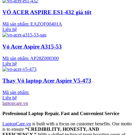
VỎ ACER ASPIRE ES1-432 giá tốt
Mã sản phẩm:
EAZQF00401A
Liên hệ
Vỏ Acer Aspire A315-53
Mã sản phẩm:
AP28Z000300
Liên hệ
Thay Vỏ laptop Acer Aspire V5-473
Mã sản phẩm:
Liên hệ
laptopcare.vn
Professional Laptop Repair, Fast and Convenient Service
LaptopCare.vn
is built with a focus on customer benefits. Our motto
is to ensure
“CREDIBILITY, HONESTY, AND
EFFICIENCY.”
With a skilled technical team boasting years of