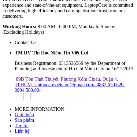
experience and state-of-the-art equipment, LaptopCare is committed
to delivering high efficiency and earning absolute trust from our
customers.
Working Hours:
8:00 AM - 6:00 PM, Monday to Sunday
(Excluding Holidays)
Contact Us
TM DV Tin Học Niềm Tin Việt Ltd.
Business Registration: 0313536568 by the Department of
Planning and Investment of Ho Chi Minh City on 16/11/2015
89B Tôn Thất Thuyết, Phường Xóm Chiếu, Quận 4,
TPHCM
laptopcarevietnam@gmail.com
0832.620.620
0904.580.004
MORE INFORMATION
Giới thiệu
Sản phẩm
Tin tức
Liên hệ