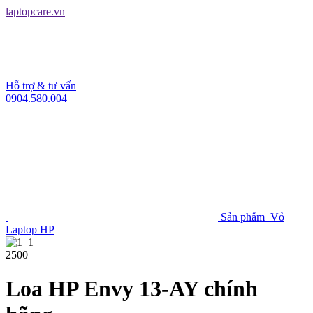
laptopcare.vn
Hỗ trợ & tư vấn
0904.580.004
Sản phẩm
Vỏ
Laptop HP
2500
Loa HP Envy 13-AY chính