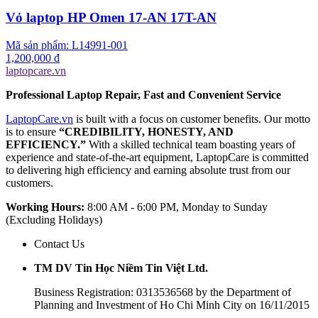
Vỏ laptop HP Omen 17-AN 17T-AN
Mã sản phẩm:
L14991-001
1,200,000 đ
laptopcare.vn
Professional Laptop Repair, Fast and Convenient Service
LaptopCare.vn
is built with a focus on customer benefits. Our motto
is to ensure
“CREDIBILITY, HONESTY, AND
EFFICIENCY.”
With a skilled technical team boasting years of
experience and state-of-the-art equipment, LaptopCare is committed
to delivering high efficiency and earning absolute trust from our
customers.
Working Hours:
8:00 AM - 6:00 PM, Monday to Sunday
(Excluding Holidays)
Contact Us
TM DV Tin Học Niềm Tin Việt Ltd.
Business Registration: 0313536568 by the Department of
Planning and Investment of Ho Chi Minh City on 16/11/2015