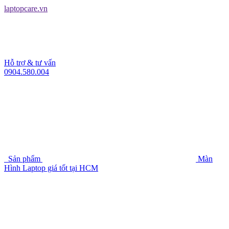
laptopcare.vn
Hỗ trợ & tư vấn
0904.580.004
Sản phẩm
Màn
Hình Laptop giá tốt tại HCM