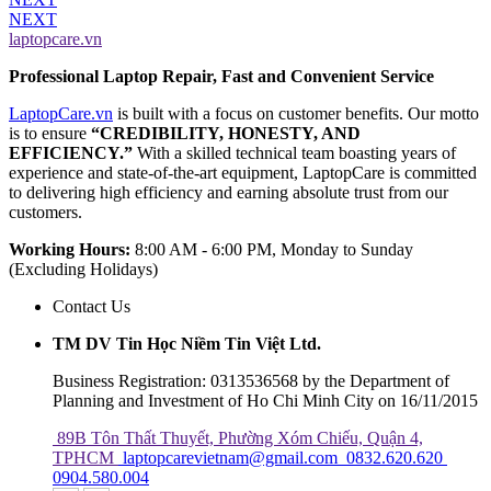
NEXT
laptopcare.vn
Professional Laptop Repair, Fast and Convenient Service
LaptopCare.vn
is built with a focus on customer benefits. Our motto
is to ensure
“CREDIBILITY, HONESTY, AND
EFFICIENCY.”
With a skilled technical team boasting years of
experience and state-of-the-art equipment, LaptopCare is committed
to delivering high efficiency and earning absolute trust from our
customers.
Working Hours:
8:00 AM - 6:00 PM, Monday to Sunday
(Excluding Holidays)
Contact Us
TM DV Tin Học Niềm Tin Việt Ltd.
Business Registration: 0313536568 by the Department of
Planning and Investment of Ho Chi Minh City on 16/11/2015
89B Tôn Thất Thuyết, Phường Xóm Chiếu, Quận 4,
TPHCM
laptopcarevietnam@gmail.com
0832.620.620
0904.580.004