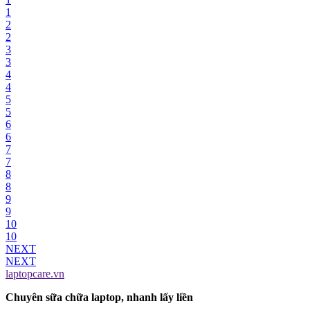
1
2
2
3
3
4
4
5
5
6
6
7
7
8
8
9
9
10
10
NEXT
NEXT
laptopcare.vn
Chuyên sữa chữa laptop, nhanh lấy liền