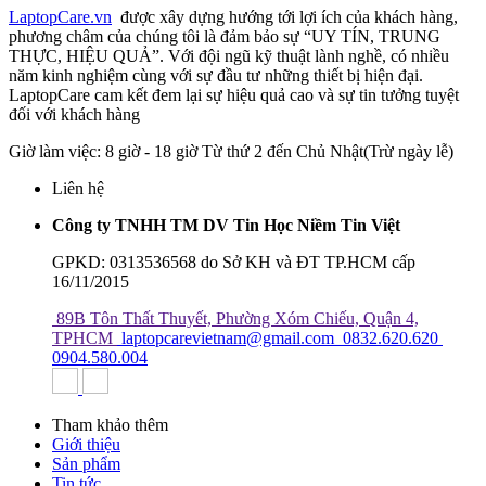
LaptopCare.vn
được xây dựng hướng tới lợi ích của khách hàng,
phương châm của chúng tôi là đảm bảo sự “UY TÍN, TRUNG
THỰC, HIỆU QUẢ”. Với đội ngũ kỹ thuật lành nghề, có nhiều
năm kinh nghiệm cùng với sự đầu tư những thiết bị hiện đại.
LaptopCare cam kết đem lại sự hiệu quả cao và sự tin tưởng tuyệt
đối với khách hàng
Giờ làm việc: 8 giờ - 18 giờ Từ thứ 2 đến Chủ Nhật(Trừ ngày lễ)
Liên hệ
Công ty TNHH TM DV Tin Học Niềm Tin Việt
GPKD: 0313536568 do Sở KH và ĐT TP.HCM cấp
16/11/2015
89B Tôn Thất Thuyết, Phường Xóm Chiếu, Quận 4,
TPHCM
laptopcarevietnam@gmail.com
0832.620.620
0904.580.004
Tham khảo thêm
Giới thiệu
Sản phẩm
Tin tức