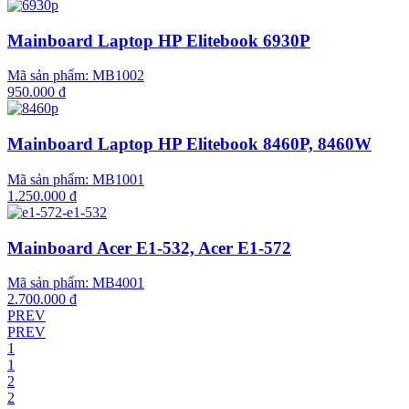
Mainboard Laptop HP Elitebook 6930P
Mã sản phẩm:
MB1002
950.000 đ
Mainboard Laptop HP Elitebook 8460P, 8460W
Mã sản phẩm:
MB1001
1.250.000 đ
Mainboard Acer E1-532, Acer E1-572
Mã sản phẩm:
MB4001
2.700.000 đ
PREV
PREV
1
1
2
2