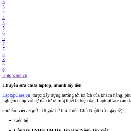
3
3
4
4
5
5
6
6
7
7
8
8
9
9
laptopcare.vn
Chuyên sữa chữa laptop, nhanh lấy liền
LaptopCare.vn
được xây dựng hướng tới lợi ích của khách hàng, 
nghiệm cùng với sự đầu tư những thiết bị hiện đại. LaptopCare cam kế
Giờ làm việc: 8 giờ - 18 giờ Từ thứ 2 đến Chủ Nhật(Trừ ngày lễ)
Liên hệ
Công ty TNHH TM DV Tin Học Niềm Tin Việt